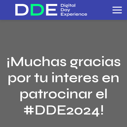
Skip
to
content
¡Muchas gracias
por tu interes en
patrocinar el
#DDE2024!